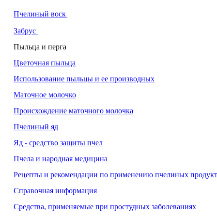
Пчелиный воск
Забрус
Пыльца и перга
Цветочная пыльца
Использование пыльцы и ее производных
Маточное молочко
Происхождение маточного молочка
Пчелиный яд
Яд - средство защиты пчел
Пчела и народная медицина
Рецепты и рекомендации по применению пчелиных продук
Справочная информация
Средства, п
р
именяемые при простудных
заболеваниях