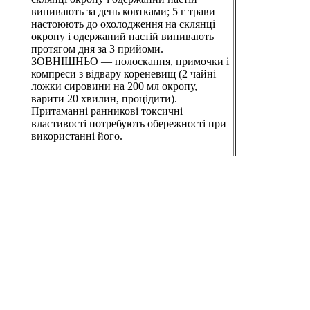
випивають за день ковтками; 5 г трави
настоюють до охолодження на склянці
окропу і одержаний настій випивають
протягом дня за 3 прийоми.
ЗОВНІШНЬО — полоскання, примочки і
компреси з відвару кореневищ (2 чайні
ложки сировини на 200 мл окропу,
варити 20 хвилин, процідити).
Притаманні ранникові токсичні
властивості потребують обережності при
використанні його.