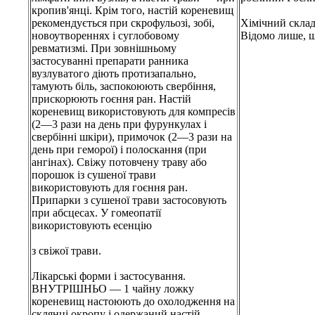
кропив'янці. Крім того, настій кореневищ
рекомендується при скрофульозі, зобі,
Хімічний склад
новоутвореннях і суглобовому
Відомо лише, щ
ревматизмі. При зовнішньому
застосуванні препарати ранника
вузлуватого діють протизапально,
тамують біль, заспокоюють свербіння,
прискорюють гоєння ран. Настій
кореневищ використовують для компресів
(2—3 рази на день при фурункулах і
свербінні шкіри), примочок (2—3 рази на
день при геморої) і полоскання (при
ангінах). Свіжу потовчену траву або
порошок із сушеної трави
використовують для гоєння ран.
Припарки з сушеної трави застосовують
при абсцесах. У гомеопатії
використовують есенцію
з свіжої трави.
Лікарські форми і застосування.
ВНУТРІШНЬО — 1 чайну ложку
кореневищ настоюють до охолодження на
склянці окропу і одержаний настій