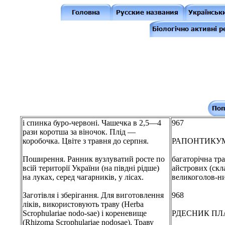
і спинка буро-червоні. Чашечка в 2,5—4
967
рази коротша за віночок. Плід —
коробочка. Цвіте з травня до серпня.
РАПОНТИКУ
Поширення. Ранник вузлуватий росте по
багаторічна тр
всій території України (на півдні рідше)
айстрових (скл
на луках, серед чагарників, у лісах.
великоголов-н
Заготівля і зберігання. Для виготовлення
968
ліків, використовують траву (Herba
Scrophulariae nodo-sae) і кореневище
РДЕСНИК ПЛ
(Rhizoma Scrophulariae nodosae). Траву