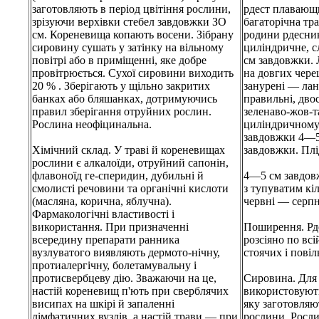
заготовляють в період цвітіння рослини,
рдест плавающ
зрізуючи верхівки стебел завдовжки ЗО
багаторічна тр
см. Кореневища копають восени. Зібрану
родини рдесни
сировину сушать у затінку на вільному
циліндричне, 
повітрі або в приміщенні, яке добре
см завдовжки. Л
провітрюється. Сухої сировини виходить
на довгих чере
20 % . Зберігають у щільно закритих
занурені — лан
банках або бляшанках, дотримуючись
правильні, двос
правил зберігання отруйних рослин.
зеленаво-жов-т
Рослина неофіцинальна.
циліндричному
завдовжки 4—5 
Хімічний склад. У траві й кореневищах
завдовжки. Плі
рослини є алкалоїди, отруйний сапонін,
флавоноїд ге-сперидин, дубильні й
4—5 см завдов
смолисті речовини та органічні кислоти
з тупуватим кіл
(масляна, корична, яблучна).
червні — серпн
Фармакологічні властивості і
використання. При призначенні
Поширення. Рд
всередину препарати ранника
розсіяно по всі
вузлуватого виявляють дермото-нічну,
стоячих і повіл
протиалергічну, болетамувальну і
протисвербцеву дію. Зважаючи на це,
Сировина. Для 
настій кореневищ п'ють при сверблячих
використовують
висипах на шкірі й запаленні
яку заготовляют
лімфатичних вузлів, а настій трави — при
рослини. Росли