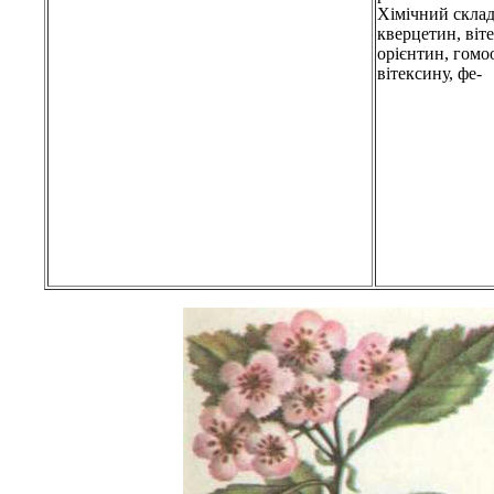
Хімічний склад.
кверцетин, віт
орієнтин, гомо
вітексину, фе-