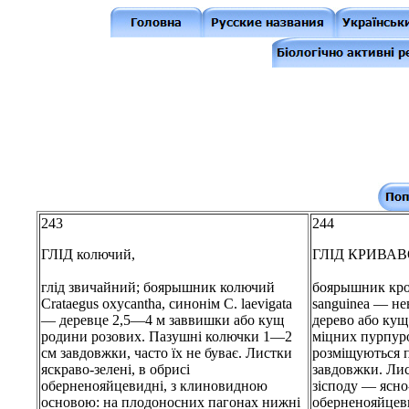
243
244
ГЛІД колючий,
ГЛІД КРИВА
глід звичайний; боярышник колючий
боярышник кро
Crataegus oxycantha, синонім С. laevigata
sanguinea — н
— деревце 2,5—4 м заввишки або кущ
дерево або кущ
родини розових. Пазушні колючки 1—2
міцних пурпур
см завдовжки, часто їх не буває. Листки
розміщуються 
яскраво-зелені, в обрисі
завдовжки. Лис
оберненояйцевидні, з клиновидною
зісподу — ясно-
основою: на плодоносних пагонах нижні
оберненояйцев