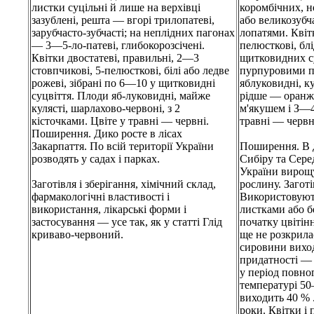
листки суцільні й лише на верхівці
коромбічних, н
зазублені, решта — вгорі трилопатеві,
або великозубч
зарубчасто-зубчасті; на неплідних пагонах
лопатями. Квітк
— 3—5-ло-патеві, глибокорозсічені.
пелюсткові, бл
Квітки двостатеві, правильні, 2—3
щитковидних с
стовпчикові, 5-пелюсткові, білі або ледве
пурпуровими п
рожеві, зібрані по 6—10 у щитковидні
яблуковидні, ку
суцвіття. Плоди яб-луковидні, майже
рідше — оранж
кулясті, шарлахово-червоні, з 2
м'якушем і З—4
кісточками. Цвіте у травні — червні.
травні — червн
Поширення. Дико росте в лісах
Закарпаття. По всій території України
Поширення. В д
розводять у садах і парках.
Сибіру та Серед
України вирощ
Заготівля і зберігання, хімічний склад,
рослину. Заготі
фармакологічні властивості і
Використовують
використання, лікарські форми і
листками або б
застосування — усе так, як у статті Глід
початку цвітін
криваво-червоний.
ще не розкрилас
сировини вихо
придатності — 
у період повно
температурі 50
виходить 40 % 
роки. Квітки і