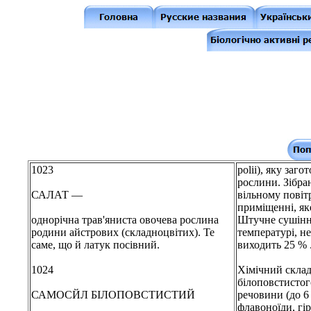
1023
polii), яку заг
рослини. Зібра
САЛАТ —
вільному повітр
приміщенні, як
однорічна трав'яниста овочева рослина
Штучне сушінн
родини айстрових (складноцвітих). Те
температурі, не
саме, що й латук посівний.
виходить 25 % 
1024
Хімічний склад
білоповстистог
САМОСЙЛ БІЛОПОВСТИСТИЙ
речовини (до 6 
флавоноїди, гі