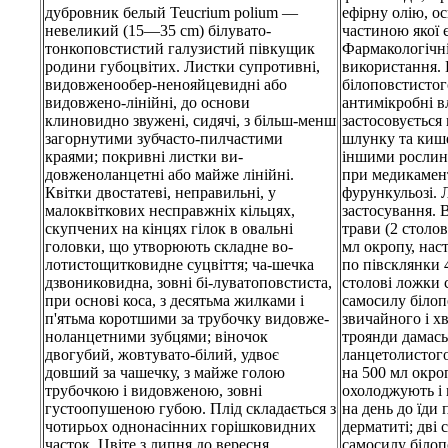
дубровник белый Teucrium polium —
ефірну олію, 
невеликий (15—35 cm) білувато-
частиною якої є
тонкоповстистий галузистий півкущик
Фармакологічні
родини губоцвітих. Листки супротивні,
використання. 
видовженообер-ненояйцевидні або
білоповстистог
видовжено-лінійні, до основи
антимікробні в
клиновидно звужені, сидячі, з більш-менш
застосовується 
загорнутими зубчасто-пилчастими
шлунку та кише
краями; покривні листки ви-
іншими рослин
довженоланцетні або майже лінійні.
при медикамен
Квітки двостатеві, неправильні, у
фурункульозі. 
малоквіткових несправжніх кільцях,
застосування
скупчених на кінцях гілок в овальні
трави (2 столо
головки, що утворюють складне во-
мл окропу, нас
лотистощитковидне суцвіття; ча-шечка
по півсклянки 4
дзвониковидна, зовні бі-луватоповстиста,
столові ложки 
при основі коса, з десятьма жилками і
самосилу білоп
п'ятьма коротшими за трубочку видовже-
звичайного і х
ноланцетними зубцями; віночок
троянди дамась
двогубий, жовтувато-білий, удвоє
ланцетолистог
довший за чашечку, з майже голою
на 500 мл окро
трубочкою і видовженою, зовні
охолоджують і 
густоопушеною губою. Плід складається з
на день до їди
чотирьох однонасінних горішковидних
дерматиті; дві 
часток. Цвіте з липня до вересня.
самосилу білоп