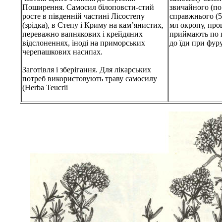
Поширення. Самосил білоповсти-стий
звичайного (по 
росте в південній частині Лісостепу
справжнього (5
(зрідка), в Степу і Криму на кам’янистих,
мл окропу, про
переважно вапнякових і крейдяних
приймають по п
відслоненнях, іноді на приморських
до їди при фур
черепашкових насипах.
Заготівля і зберігання. Для лікарських
потреб використовують траву самосилу
(Herba Teucrii