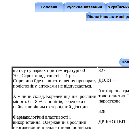
шать у сушарках при температурі 60—
327
70°. Строк придатності — 1 рік.
ДОЛЯ —
Сировина йде на виготовлення препарату
поліспоніну, аптеками не відпускається.
багаторічна тр
товстолистих. 
Хімічний склад. Кореневища цієї рослини
паросткове.
містять 6—8 % сапонінів, серед яких
найважливішим є стероїдний діосцин.
328
Фармакологічні властивості і
ДРІБНОЦВІТ
використання. Одержаний з рослини
неогаленовий препарат поліс-понін має