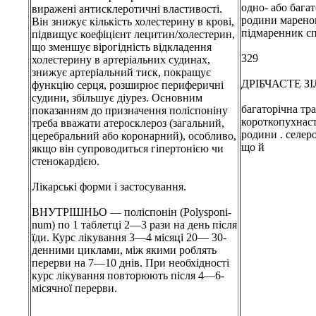
одно- або бага
виражені антисклеротичні властивості.
родини маренов
Він знижує кількість холестерину в крові,
підмаренник с
підвищує коефіцієнт лецитин/холестерин,
що зменшує вірогідність відкладення
329
холестерину в артеріальних судинах,
знижує артеріальний тиск, покращує
ДРІБЧАСТЕ З
функцію серця, розширює периферичні
судини, збільшує діурез. Основним
багаторічна тра
показанням до призначення поліспоніну
короткопухнас
треба вважати атеросклероз (загальний,
родини . селер
церебральний або коронарний), особливо,
що й
якщо він супроводиться гіпертонією чи
стенокардією.
Лікарські форми і застосування.
ВНУТРІШНЬО — поліспонін (Polysponi-
num) по 1 таблетці 2—3 рази на день після
їди. Курс лікування 3—4 місяці 20— 30-
денними циклами, між якими роблять
перерви на 7—10 днів. При необхідності
курс лікування повторюють після 4—6-
місячної перерви.