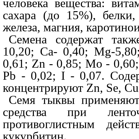
человека вещества: вита
сахара (до
15%),
белки,
железа, магния, каротино
Семена содержат такж
10,20;
Са-
0,40; Mg-5,80
0,61; Zn - 0,85; Mo - 0,60;
Pb - 0,02; I - 0,07.
Соде
концентрируют
Zn, Se, Cu
Семя тыквы
применяют
средства при ленто
противоглистным дейст
кукурбитин.