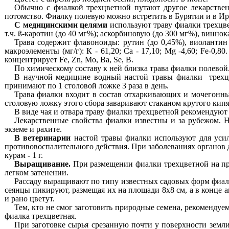
Обычно с фиалкой трехцветной путают другое лекарственн
потомство. Фиалку полевую можно встретить в Бурятии и в Ир
С медицинскими целями
используют траву фиалки трехцв
т.ч.
ß
-каротин (до
40
мг%); аскорбиновую (до
300
мг%), виннок
Трава содержит флавоноиды: рутин (до 0,45%),
виолантин
макроэлементы (мг/г): К -
61,20;
Са -
17,10; Mg -4,60; Fe-0,80
концентрирует
Fe, Zn, Mo, Ba, Se,
В.
По химическому составу к ней близка трава фиалки полевой
В научной медицине
водный настой травы фиалки трехцв
принимают по
1
столовой ложке
3
раза в день.
Трава фиалки входит в состав
отхаркивающих и мочегонн
столовую ложку этого сбора заваривают стаканом крутого кип
В виде чая и отвара траву фиалки трехцветной рекомендую
Лекарственные свойства фиалки известны и за рубежом. Н
экземе и рахите.
В ветеринарии
настой травы фиалки используют для
у
си
противовоспалительного действия. При заболеваниях органов 
курам -
1
г.
Выращивание
.
При размещении фиалки трехцветной на при
легком затенении.
Рассаду выращивают по типу известных садовых форм фиалк
сеянцы пикируют, размещая их на площади 8x8
см, а в конце
и рано цветут.
Тем, кто не смог заготовить природные семена, рекомендуем
фиалка трехцветная.
При заготовке сырья срезанную почти у поверхности земли