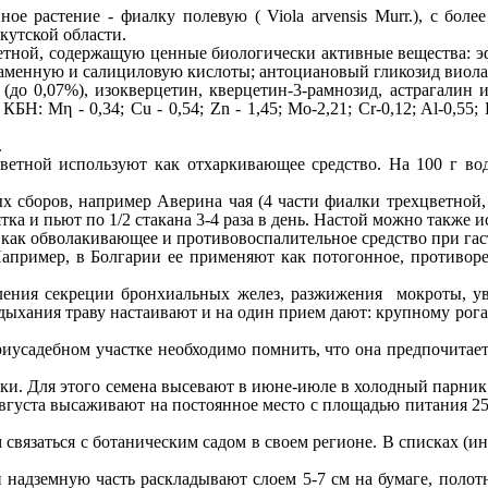
ое растение - фиалку полевую ( Viola arvensis Murr
.), с бол
кутской области.
етной, содержащую ценные биологически активные вещества: э
аменную и салициловую кислоты; антоциановый гликозид виолан
 (до
0,07%),
изокверцетин, кверцетин-3-рамнозид, астрагалин 
.
КБН
: Μη - 0,34; Cu - 0,54; Zn - 1,45; Mo-2,21; Cr-0,12; Al-0,55; 
.
етной используют как отхаркивающее средство. На
100
г во
ых
сборов, например Аверина чая
(4
части фиалки трехцветной
ятка и пьют по
1/2
стакана
3-4
раза в день. Настой можно также и
т как обволакивающее и противовоспалительное средство при
гас
апример, в Болгарии ее применяют как потогонное, противоре
ления секреции бронхиальных желез, разжижения мокроты, ув
дыхания траву настаивают
и на один прием дают: крупному рогато
усадебном участке необходимо помнить, что она предпочитает
и. Для этого семена высевают в июне-июле в холодный парник (
 августа высаживают на постоянное место с площадью питания
2
 связаться с ботаническим садом в своем регионе. В списках (и
 надземную часть раскладывают слоем 5-7 см на бумаге, полот