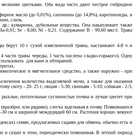
ее мелкими цветками. Оба вида часто дают пестрое гибридное
фирное масло (до
0,01%),
сапонины (до 14,8%), каротиноиды, в
ин, слизь.
и др.; кумарины, дубильные вещества. Она накапливает также
Ba-0,91; Se - 8,00; Ni - 0,21.
Содержание В
- 99,60
мкг/г. Трава
ды берут
10
г сухой измельченной травы, настаивают
4-8
ч и
,
4
части травы череды,
1
часть паслена сладко-горького). Одну
спользовать для ванн и обтираний.
тритах.
вматическое и мягчительное средство, а также наружно - при
еличения количества выделяемой мочи, а также для оказания
му скоту - 20- 25 г; овцам - 5-30;
свиньям -
5-10;
собакам -
2-5;
 рыхлые, питательные суглинистые почвы и лучше цветет при
вразброс или рядами), слегка заделывая в почву. Появившиеся
5-30 см и шириной междурядий 60 см. Растения хорошо зимуют
ндексах) семян, предлагаемых садами для обмена, обычно есть и
не и сушат в тени, периодически помешивая. В летний период