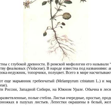
стны с глубокой древности. В римской мифологии его называли
ству фиалковых
(Violaceae
). В народе известна под
названиями: а
сорока-недужник, топорчики, полуцвет. Всего в мире насчитыва
ют еще марьянник гребенчатый (Melampyrum cristatum L.)
и ма
eae).
сти России, Западной Сибири, на
Южном
Урале. Обычна в лесн
норазветвленные, полые стебли. Листья очередные, простые, пр
тоножках в пазухах листьев. Лепестки окрашены в белый, же