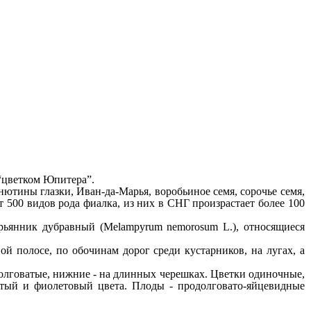
 “цветком Юпитера”.
нютины глазки, Иван-да-Марья, воробьиное семя, сорочье семя,
ют 500
видов рода фиалка, из них в СНГ произрастает более
100
рьянник дубравный
(Melampyrum nemorosum L.),
относящиеся
ой полосе, по обочинам дорог
среди
кустарников, на лугах, а
одолговатые, нижние - на длинных черешках. Цветки одиночные,
лтый и фиолетовый цвета. Плоды - продолговато-яйцевидные