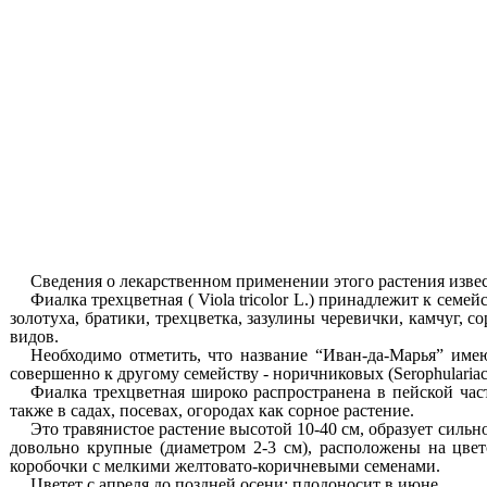
Сведения о лекарственном применении этого растения изве
Фиалка трехцветная ( Viola tricolor L.)
принадлежит к семей
золотуха, братики, трехцветка, зазулины черевички, камчуг, 
видов.
Необходимо отметить, что название “Иван-да-Марья” име
совершенно к другому семейству - норичниковых
(Serophulariac
Фиалка трехцветная широко распространена в пейской ча
также в садах, посевах, огородах как сорное растение.
Это травянистое растение высотой 10
-
40 см, образует силь
довольно крупные (диаметром
2-3 см), расположены на цве
коробочки с мелкими желтовато-коричневыми семенами.
Цветет с апреля до поздней осени; плодоносит в июне.